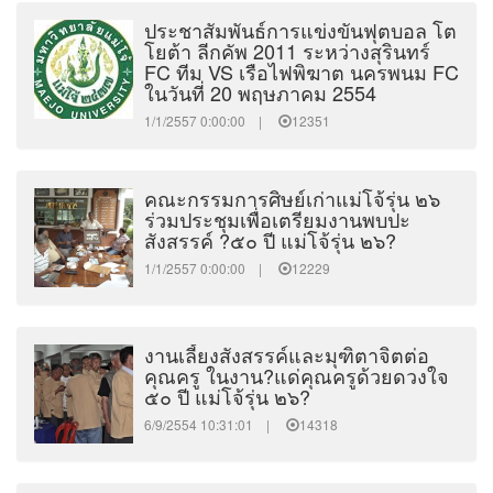
ประชาสัมพันธ์การแข่งขันฟุตบอล โต
โยต้า ลีกคัพ 2011 ระหว่างสุรินทร์
FC ทีม VS เรือไฟพิฆาต นครพนม FC
ในวันที่ 20 พฤษภาคม 2554
1/1/2557 0:00:00 |
12351
คณะกรรมการศิษย์เก่าแม่โจ้รุ่น ๒๖
ร่วมประชุมเพื่อเตรียมงานพบปะ
สังสรรค์ ?๕๐ ปี แม่โจ้รุ่น ๒๖?
1/1/2557 0:00:00 |
12229
งานเลี้ยงสังสรรค์และมุฑิตาจิตต่อ
คุณครู ในงาน?แด่คุณครูด้วยดวงใจ
๕๐ ปี แม่โจ้รุ่น ๒๖?
6/9/2554 10:31:01 |
14318