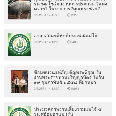
รุ่น ๖๒ โชว์ผลงานการประกวด ?แต่ง
ควาย? ในรายการ?คุณพระช่วย?
3/3/2554 14:15:46 |
12278
อาสาสมัครพิทักษ์ประเพณีแม่โจ้
3/3/2554 14:13:08 |
8480
ซ้อมขบวนแห่อัญเชิญพระพิรุณ ใน
งานพระราชทานปริญญาบัตร ในวัน
๑๙ กุมภาพันธ์ ๒๕๕๔ ที่ผ่านมา
3/3/2554 14:12:00 |
10061
ประมวลภาพงานเลี้ยงรวมแม่โจ้ ๕
รุ่น สู่อ้อมอกแม่ (รุ่น