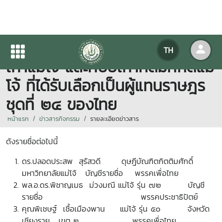
ขอร่วมแสดงความยินดีกับศิษย์
TH
เก่าแม่โจ้ และศิษย์เก่ากิติมศักดิ์แม่
โจ้ ที่ได้รับเลือกเป็นผู้แทนราษฎร
ชุดที่ ๒๔ ของไทย
หน้าแรก
ข่าวสารกิจกรรม
รายละเอียดข่าวสาร
ดังรายชื่อต่อไปนี้
ดร.ปลอดประสพ สุรัสวดี ดุษฎีบัณฑิตกิตติมศักดิ์
มหาวิทยาลัยแม่โจ้ บัญชีรายชื่อ พรรคเพื่อไทย
พล.อ.ดร.พิชาญเมธ ม่วงมณี แม่โจ้ รุ่น ๗๒ บัญชี
รายชื่อ พรรคประชาธิปัตย์
คุณพิเชษฐ์ เชื้อเมืองพาน แม่โจ้ รุ่น ๕๐ จังหวัด
เชียงราย เขต ๒ พรรคเพื่อไทย