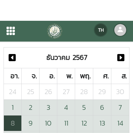
ปฏิทินกิจกรรมของหน่วยงาน
TH
หน้าแรก
ปฏิทินกิจกรรมของหน่วยงาน
ธันวาคม 2567
อา.
จ.
อ.
พ.
พฤ.
ศ.
ส.
24
25
26
27
28
29
30
1
2
3
4
5
6
7
8
9
10
11
12
13
14