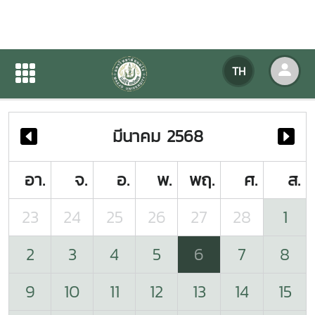
ปฏิทินกิจกรรมของหน่วยงาน
TH
หน้าแรก
ปฏิทินกิจกรรมของหน่วยงาน
มีนาคม 2568
อา.
จ.
อ.
พ.
พฤ.
ศ.
ส.
23
24
25
26
27
28
1
2
3
4
5
6
7
8
9
10
11
12
13
14
15