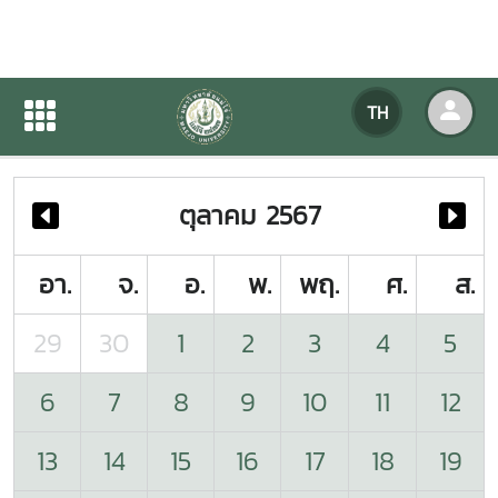
ปฏิทินกิจกรรมของหน่วยงาน
TH
หน้าแรก
ปฏิทินกิจกรรมของหน่วยงาน
ตุลาคม 2567
อา.
จ.
อ.
พ.
พฤ.
ศ.
ส.
29
30
1
2
3
4
5
6
7
8
9
10
11
12
13
14
15
16
17
18
19