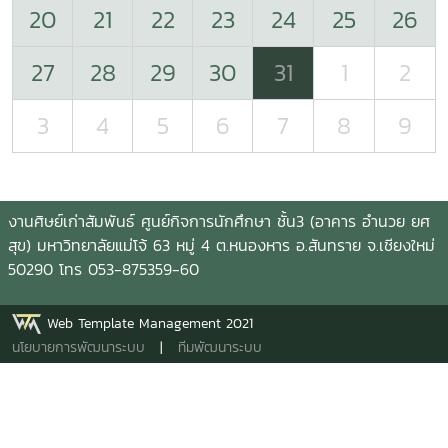
20
21
22
23
24
25
26
27
28
29
30
31
1
2
3
4
5
6
7
8
9
งานศิษย์เก่าสัมพันธ์ ศูนย์กิจการนักศึกษา ชั้น3 (อาคาร อำนวย ยศ
สุข) มหาวิทยาลัยแม่โจ้ 63 หมู่ 4 ต.หนองหาร อ.สันทราย จ.เชียงใหม่
50290 โทร 053-875359-60
Web Template Management 2021
นโยบายการพัฒนาระบบ
|
ทีมพัฒนาระบบ