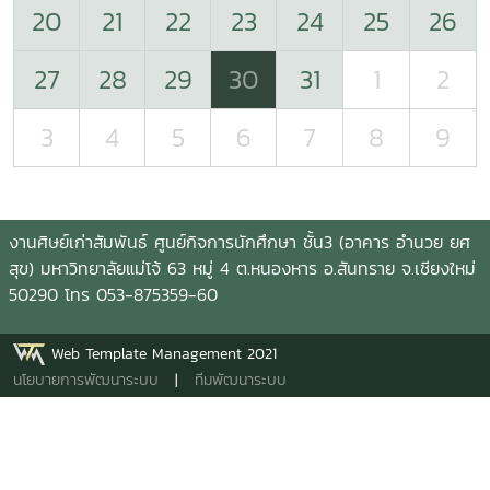
20
21
22
23
24
25
26
27
28
29
30
31
1
2
3
4
5
6
7
8
9
งานศิษย์เก่าสัมพันธ์ ศูนย์กิจการนักศึกษา ชั้น3 (อาคาร อำนวย ยศ
สุข) มหาวิทยาลัยแม่โจ้ 63 หมู่ 4 ต.หนองหาร อ.สันทราย จ.เชียงใหม่
50290 โทร 053-875359-60
Web Template Management 2021
นโยบายการพัฒนาระบบ
|
ทีมพัฒนาระบบ