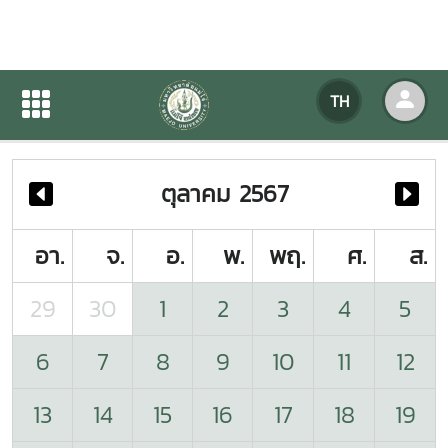
ปฏิทินกิจกรรมของหน่วยงาน
TH
หน้าแรก
ปฏิทินกิจกรรมของหน่วยงาน
ตุลาคม 2567
อา.
จ.
อ.
พ.
พฤ.
ศ.
ส.
29
30
1
2
3
4
5
6
7
8
9
10
11
12
13
14
15
16
17
18
19