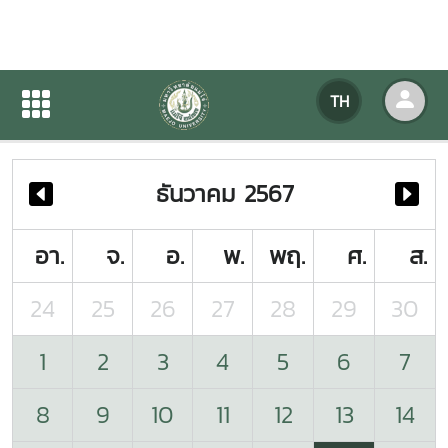
ปฏิทินกิจกรรมของหน่วยงาน
TH
หน้าแรก
ปฏิทินกิจกรรมของหน่วยงาน
ธันวาคม 2567
อา.
จ.
อ.
พ.
พฤ.
ศ.
ส.
24
25
26
27
28
29
30
1
2
3
4
5
6
7
8
9
10
11
12
13
14