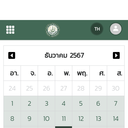
ปฏิทินกิจกรรมของหน่วยงาน
TH
หน้าแรก
ปฏิทินกิจกรรมของหน่วยงาน
ธันวาคม 2567
อา.
จ.
อ.
พ.
พฤ.
ศ.
ส.
24
25
26
27
28
29
30
1
2
3
4
5
6
7
8
9
10
11
12
13
14