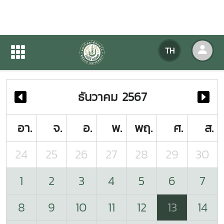
ปฏิทินกิจกรรมของหน่วยงาน
TH
หน้าแรก
ปฏิทินกิจกรรมของหน่วยงาน
ธันวาคม 2567
อา.
จ.
อ.
พ.
พฤ.
ศ.
ส.
24
25
26
27
28
29
30
1
2
3
4
5
6
7
8
9
10
11
12
13
14