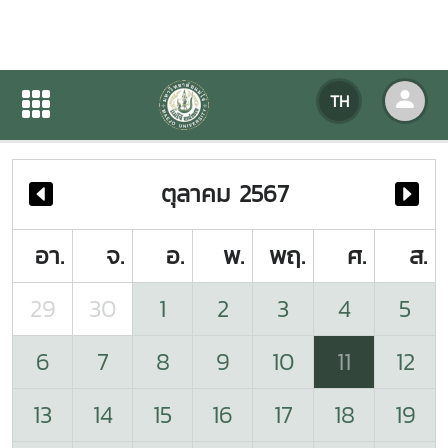
ปฏิทินกิจกรรมของหน่วยงาน
TH
หน้าแรก
ปฏิทินกิจกรรมของหน่วยงาน
ตุลาคม 2567
อา.
จ.
อ.
พ.
พฤ.
ศ.
ส.
29
30
1
2
3
4
5
6
7
8
9
10
11
12
13
14
15
16
17
18
19